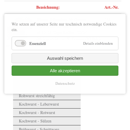
Bezeichnung:
Art.-Nr.
Wiener Würstchen 50 Gramm
058
Wir setzen auf unserer Seite nur teschnisch notwendige Cookies
Darm: Natursaitling | FGS: ca. 30% |
ein.
MHD: 21 Tage| Kaliber: 22/24
Stückgewicht: ca. 50 Gramm (10 Stück
Essenziell
Details einblenden
vac.)
Navigation
Auswahl speichern
überspringen
Alle akzeptieren
Datenschutz
Rohwurst schnittfest
Rohwurst streichfähig
Kochwurst - Leberwurst
Kochwurst - Rotwurst
Kochwurst - Sülzen
Brühwurst - Schnittware